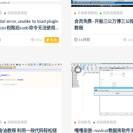
程
视频搭建教程
手游棋牌教程
视频搭建教程
tal error, unable to load plugin
会员免费–开船三公万博三公
usr权限后sudo命令无法使用
教程
前
452
11月前
42
免费
程
视频搭建教程
其他教程
视频搭建教程
万金油教程 利用一段代码轻松绕
嘎嘎亲测–navicat数据库软