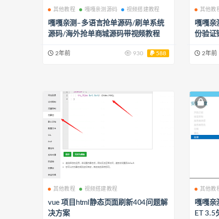
其他教程
嘎嘎亲测源码
视频搭建教程
其他教
嘎嘎亲测–多语言抢单源码/刷单系统
嘎嘎亲
源码/海外抢单商城源码带视频教程
份验证
误修复
2年前
930
588
2年前
其他教程
视频搭建教程
其他教
vue 项目html静态页面刷新404问题解
嘎嘎亲测
决方案
ET 3