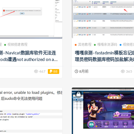
程
视频搭建教程
其他教程
嘎嘎亲测源码
视频搭
–Navicat数据库软件无法连
嘎嘎亲测–fastadmin模板忘
db遭遇not authorized on ad
理员密码数据库密码加盐解决
o execute command报错的解决
467
88
8月前
365