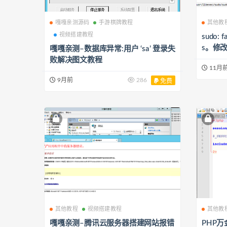
嘎嘎亲测源码
手游棋牌教程
其他教
视频搭建教程
sudo: fa
s。修改
嘎嘎亲测–数据库异常:用户 ‘sa’ 登录失
问题
败解决图文教程
11月
9月前
286
免费
其他教程
视频搭建教程
其他教
嘎嘎亲测–腾讯云服务器搭建网站报错
PHP