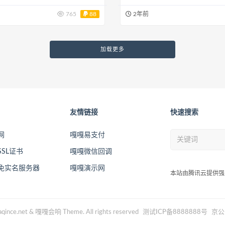
765
88
2年前
加载更多
友情链接
快速搜索
网
嘎嘎易支付
SL证书
嘎嘎微信回调
2免实名服务器
嘎嘎演示网
本站由腾讯云提供强
qince.net & 嘎嘎会响 Theme. All rights reserved
测试ICP备8888888号
京公