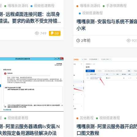
程
嘎嘎亲测源码
视频搭建教程
嘎嘎亲测源码
手游棋牌教程
视频搭建教程
测–远程桌面连接问题：出现身
错误。要求的函数不受支持错
嘎嘎亲测–安装包与系统不兼
补丁
小米
749
88
2年前
92
程
视频搭建教程
其他教程
视频搭建教程
–阿里云服务器通病iis安装.N
嘎嘎亲测–阿里云服务器开启
.5失败指定备用源路径解决办法
口图文教程