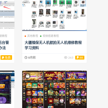
建教程
其他教程
视频搭建教程
记后台管
大疆植保无人机航拍无人机维修教程
办法
学习资料
8月前
263
88
免费