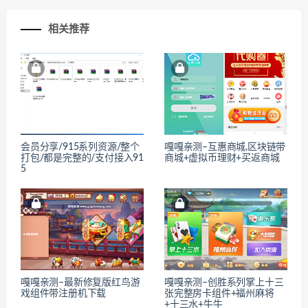
相关推荐
会员分享/915系列资源/整个
嘎嘎亲测–互惠商城,区块链带
打包/都是完整的/支付接入91
商城+虚拟币理财+买返商城
5
嘎嘎亲测–最新修复版红鸟游
嘎嘎亲测–创胜系列掌上十三
戏组件带注册机下载
张完整房卡组件+福州麻将
+十三水+牛牛