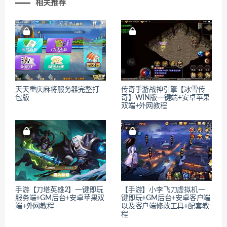
相关推荐
天天重庆麻将服务器完整打
传奇手游战神引擎【冰雪传
包版
奇】WIN版一键端+安卓苹果
双端+外网教程
手游【刀塔英雄2】一键即玩
【手游】小李飞刀虚拟机一
服务端+GM后台+安卓苹果双
键即玩+GM后台+安卓客户端
端+外网教程
以及客户端修改工具+配套教
程