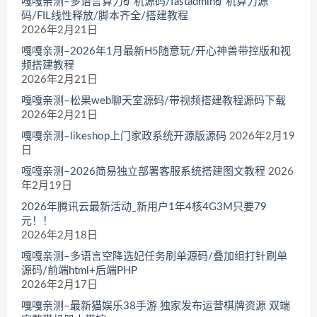
嘎嘎亲测–多语言算力矿机源码/fastadmin矿机算力源
码/FIL线性释放/脚本齐全/搭建教程
2026年2月21日
嘎嘎亲测–2026年1月最新H5随意玩/开心神兽带控版和视
频搭建教程
2026年2月21日
嘎嘎亲测–松果web聊天室源码/带视频搭建教程源码下载
2026年2月21日
嘎嘎亲测–likeshop上门家政系统开源版源码
2026年2月19
日
嘎嘎亲测–2026简易独立部署客服系统搭建图文教程
2026
年2月19日
2026年腾讯云最新活动_新用户1年4核4G3M只要79
元！！
2026年2月18日
嘎嘎亲测–多语言空降选妃任务刷单源码/叠加组打针刷单
源码/前端html+后端PHP
2026年2月17日
嘎嘎亲测–最新猫娱乐38手游 独家发布运营棋牌资源 双端