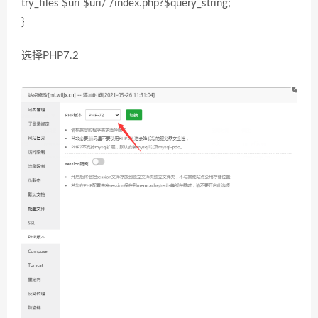
try_files $uri $uri/ /index.php?$query_string;
}
选择PHP7.2