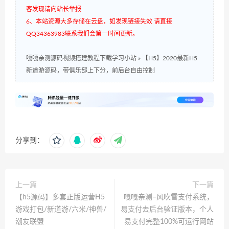
客发现请向站长举报
6、本站资源大多存储在云盘，如发现链接失效 请直接
QQ34363983联系我们会第一时间更新。
嘎嘎亲测源码视频搭建教程下载学习小站
»
【H5】2020最新H5
新道游源码，带俱乐部上下分，前后台自由控制
分享到：
上一篇
下一篇
【h5源码】多套正版运营H5
嘎嘎亲测–风吹雪支付系统，
游戏打包/新道游/六米/神兽/
易支付去后台验证版本，个人
潮友联盟
易支付完整100%可运行网站