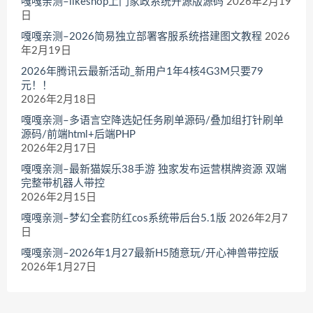
嘎嘎亲测–likeshop上门家政系统开源版源码
2026年2月19
日
嘎嘎亲测–2026简易独立部署客服系统搭建图文教程
2026
年2月19日
2026年腾讯云最新活动_新用户1年4核4G3M只要79
元！！
2026年2月18日
嘎嘎亲测–多语言空降选妃任务刷单源码/叠加组打针刷单
源码/前端html+后端PHP
2026年2月17日
嘎嘎亲测–最新猫娱乐38手游 独家发布运营棋牌资源 双端
完整带机器人带控
2026年2月15日
嘎嘎亲测–梦幻全套防红cos系统带后台5.1版
2026年2月7
日
嘎嘎亲测–2026年1月27最新H5随意玩/开心神兽带控版
2026年1月27日