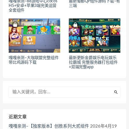
嘎嘎亲测–88游戏中心cocos
最新蜀都QP组件源码下载–有
H5+安卓+苹果3端完美运营
三端
全套组件
嘎嘎亲测–大咖联盟完整组件
最新更新金爵娱乐电玩娱乐
带比鸡源码下载
拉霸城 完整服务器打包组件
+双端完整app
近期文章
嘎嘎亲测–【独家版本】创胜系列大贰组件
2026年4月19