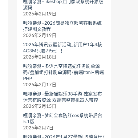
嘎嘎亲测–likeshop上门家政系统开源版
源码
2026年2月19日
嘎嘎亲测–2026简易独立部署客服系统
搭建图文教程
2026年2月19日
2026年腾讯云最新活动_新用户1年4核
4G3M只要79元！！
2026年2月18日
嘎嘎亲测–多语言空降选妃任务刷单源
码/叠加组打针刷单源码/前端html+后端
PHP
2026年2月17日
嘎嘎亲测–最新猫娱乐38手游 独家发布
运营棋牌资源 双端完整带机器人带控
2026年2月15日
嘎嘎亲测–梦幻全套防红cos系统带后台
5.1版
2026年2月7日
嘎嘎亲测–2026年1月27最新H5随意玩/