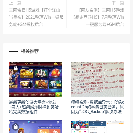
上一篇
下一篇
三网雷霆H5游戏【打个江山
【网友亲测】三网H5游戏
当皇帝】2021整理Win一键服
【暴走西游H5】7月整理Win
务端+GM授权后台
一键服务端+GM后台
相关推荐
最新更新创游大皇宫+梦幻
嘎嘎亲测–数据库异常：RYAc
+盛大+超创娱乐财神到笑哈
countDb的事务日志已满，原
哈完美数据组件
因为“LOG_Backup”解决办法