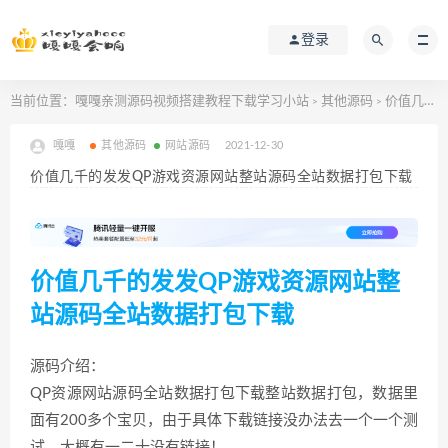
登录
当前位置：
嘎嘎亲测源码视频搭建教程下载学习小站
其他源码
价值几千的发发QP游戏资源网站整站源码全站数据打包下载
>
>
嘎嘎
其他源码
网站源码
2021-12-30
价值几千的发发QP游戏资源网站整站源码全站数据打包下载
价值几千的发发QP游戏资源网站整
站源码全站数据打包下载
源码介绍：
QP资源网站源码全站数据打包下载整站数据打包，数据里
面有200多个宝贝，由于具体下载链接没办法去一个一个测
试，大概有一二十没有链接！