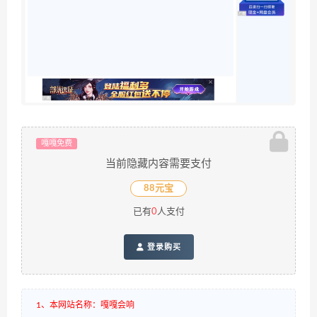
嘎嘎免费
当前隐藏内容需要支付
88元宝
已有
0
人支付
登录购买
1、本网站名称：嘎嘎会响