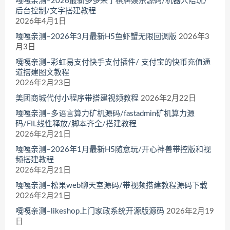
嘎嘎亲测–2026最新多多来了棋牌娱乐源码/机器人陪玩/
后台控制/文字搭建教程
2026年4月1日
嘎嘎亲测–2026年3月最新H5鱼虾蟹无限回调版
2026年3
月3日
嘎嘎亲测–彩虹易支付快手支付插件/ 支付宝的快币充值通
道搭建图文教程
2026年2月23日
美团商城代付小程序带搭建视频教程
2026年2月22日
嘎嘎亲测–多语言算力矿机源码/fastadmin矿机算力源
码/FIL线性释放/脚本齐全/搭建教程
2026年2月21日
嘎嘎亲测–2026年1月最新H5随意玩/开心神兽带控版和视
频搭建教程
2026年2月21日
嘎嘎亲测–松果web聊天室源码/带视频搭建教程源码下载
2026年2月21日
嘎嘎亲测–likeshop上门家政系统开源版源码
2026年2月19
日