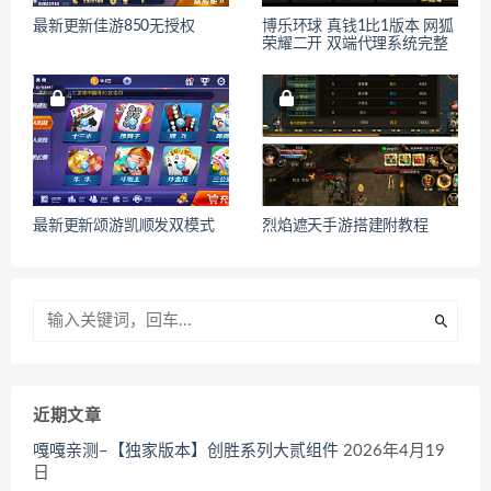
最新更新佳游850无授权
博乐环球 真钱1比1版本 网狐
荣耀二开 双端代理系统完整
最新更新颂游凯顺发双模式
烈焰遮天手游搭建附教程
近期文章
嘎嘎亲测–【独家版本】创胜系列大贰组件
2026年4月19
日