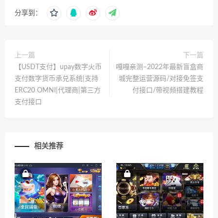
分享到：
上一篇
下一篇
【USDT支付】upay数字火币
嘎嘎亲测–2022年最新盲盒商
支付数字货币承兑系统|支持
城完整运营源码/对接免签支
ERC20 OMNI|代理商|第三方
付接口/带视频搭建教程
支付接口
相关推荐