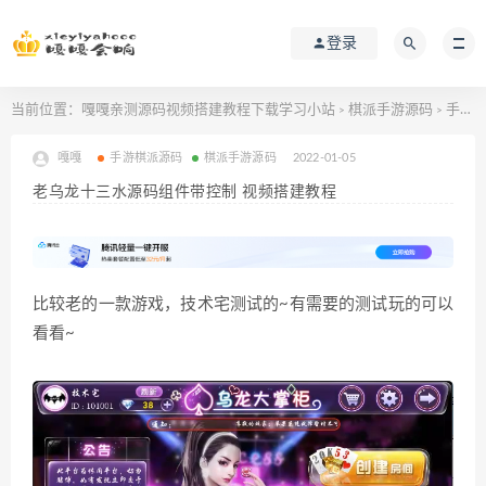
登录
当前位置：
嘎嘎亲测源码视频搭建教程下载学习小站
棋派手游源码
手游棋派源码
>
>
嘎嘎
手游棋派源码
棋派手游源码
2022-01-05
老乌龙十三水源码组件带控制 视频搭建教程
比较老的一款游戏，技术宅测试的~有需要的测试玩的可以
看看~