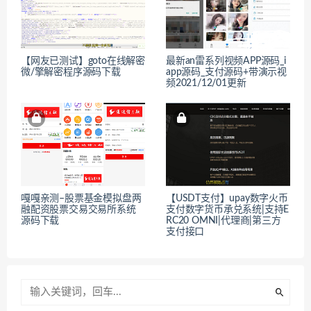
【网友已测试】goto在线解密
最新an雷系列视频APP源码_i
微/擎解密程序源码下载
app源码_支付源码+带演示视
频2021/12/01更新
嘎嘎亲测–股票基金模拟盘两
【USDT支付】upay数字火币
融配资股票交易交易所系统
支付数字货币承兑系统|支持E
源码下载
RC20 OMNI|代理商|第三方
支付接口