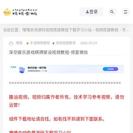
登录
当前位置：
嘎嘎亲测源码视频搭建教程下载学习小站
视频搭建教程
手游棋牌教程
>
>
嘎嘎
手游棋牌教程
视频搭建教程
2020-03-05
深空娱乐游戏棋牌架设视频教程-修复微信
==========================================
搬运视频，视频归属作者所有，技术学习参考视频，请勿
运营！
组件下载地址请自找，如有找不到请到下面联系。