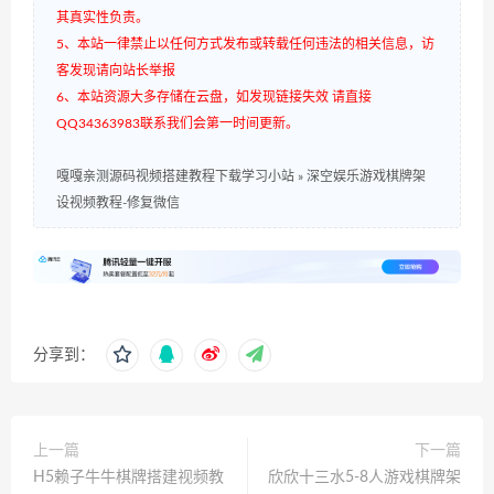
其真实性负责。
5、本站一律禁止以任何方式发布或转载任何违法的相关信息，访
客发现请向站长举报
6、本站资源大多存储在云盘，如发现链接失效 请直接
QQ34363983联系我们会第一时间更新。
嘎嘎亲测源码视频搭建教程下载学习小站
»
深空娱乐游戏棋牌架
设视频教程-修复微信
分享到：
上一篇
下一篇
H5赖子牛牛棋牌搭建视频教
欣欣十三水5-8人游戏棋牌架