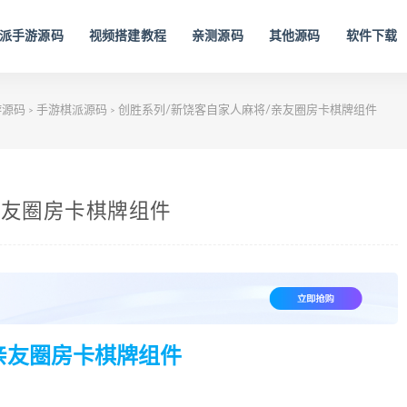
派手游源码
视频搭建教程
亲测源码
其他源码
软件下载
游源码
手游棋派源码
创胜系列/新饶客自家人麻将/亲友圈房卡棋牌组件
>
>
亲友圈房卡棋牌组件
亲友圈房卡棋牌组件