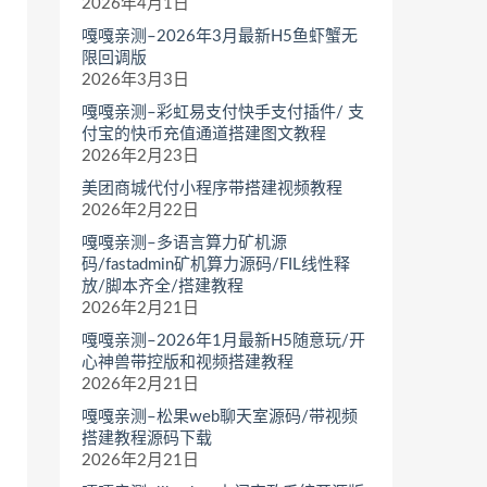
2026年4月1日
嘎嘎亲测–2026年3月最新H5鱼虾蟹无
限回调版
2026年3月3日
嘎嘎亲测–彩虹易支付快手支付插件/ 支
付宝的快币充值通道搭建图文教程
2026年2月23日
美团商城代付小程序带搭建视频教程
2026年2月22日
嘎嘎亲测–多语言算力矿机源
码/fastadmin矿机算力源码/FIL线性释
放/脚本齐全/搭建教程
2026年2月21日
嘎嘎亲测–2026年1月最新H5随意玩/开
心神兽带控版和视频搭建教程
2026年2月21日
嘎嘎亲测–松果web聊天室源码/带视频
搭建教程源码下载
2026年2月21日