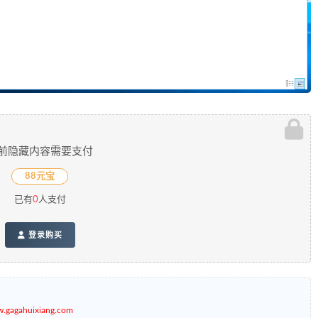
前隐藏内容需要支付
88元宝
已有
0
人支付
登录购买
gagahuixiang.com