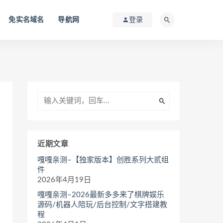
免实名域名
导航网
登录
近期文章
嘎嘎亲测–【独家版本】创胜系列大贰组
件
2026年4月19日
嘎嘎亲测–2026最新多多来了棋牌娱乐
源码/机器人陪玩/后台控制/文字搭建教
程