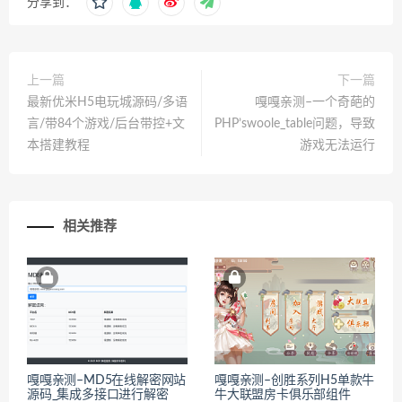
分享到：
上一篇
下一篇
最新优米H5电玩城源码/多语
嘎嘎亲测–一个奇葩的
言/带84个游戏/后台带控+文
PHP’swoole_table问题，导致
本搭建教程
游戏无法运行
相关推荐
嘎嘎亲测–MD5在线解密网站
嘎嘎亲测–创胜系列H5单款牛
源码_集成多接口进行解密
牛大联盟房卡俱乐部组件