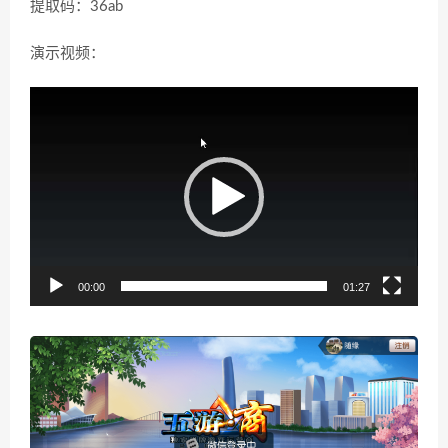
提取码：36ab
演示视频：
视
频
播
放
器
00:00
01:27