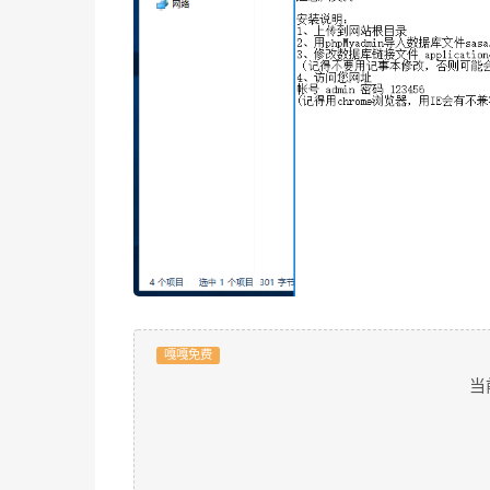
嘎嘎免费
当