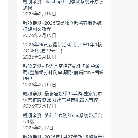
嘎嘎亲测–likeshop上门家政系统开源版
源码
2026年2月19日
嘎嘎亲测–2026简易独立部署客服系统
搭建图文教程
2026年2月19日
2026年腾讯云最新活动_新用户1年4核
4G3M只要79元！！
2026年2月18日
嘎嘎亲测–多语言空降选妃任务刷单源
码/叠加组打针刷单源码/前端html+后端
PHP
2026年2月17日
嘎嘎亲测–最新猫娱乐38手游 独家发布
运营棋牌资源 双端完整带机器人带控
2026年2月15日
嘎嘎亲测–梦幻全套防红cos系统带后台
5.1版
2026年2月7日
嘎嘎亲测–2026年1月27最新H5随意玩/