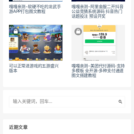
嘎嘎亲测–软硬不吃的龙武手
嘎嘎亲测–阿里金服二开抖音
游APP打包图文教程
公益竞猜系统源码 抖音热门
话题投注 预设开奖
可以正常进游戏的五游盛兴
嘎嘎亲测–美团代付源码-支持
版本
多模板 全开源-多种支付通道
图文搭建教程
近期文章