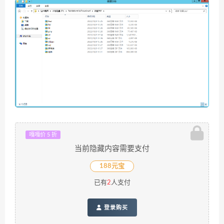
嘎嘎价 5 折
当前隐藏内容需要支付
188元宝
已有
2
人支付
登录购买