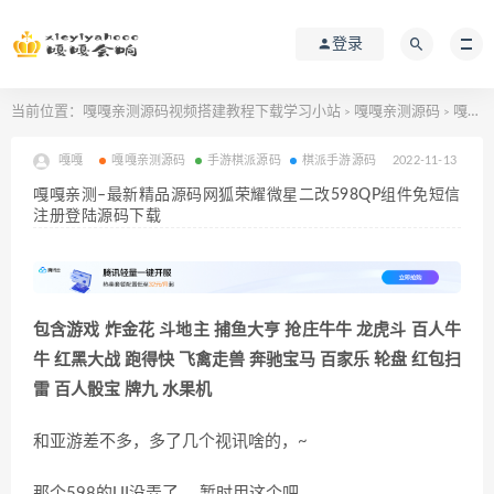
登录
当前位置：
嘎嘎亲测源码视频搭建教程下载学习小站
嘎嘎亲测源码
嘎嘎亲测–最新精品源码网狐荣耀微星二改598QP组件免短信注册登陆源码下载
>
>
嘎嘎
嘎嘎亲测源码
手游棋派源码
棋派手游源码
2022-11-13
嘎嘎亲测–最新精品源码网狐荣耀微星二改598QP组件免短信
注册登陆源码下载
包含游戏 炸金花 斗地主 捕鱼大亨 抢庄牛牛 龙虎斗 百人牛
牛 红黑大战 跑得快 飞禽走兽 奔驰宝马 百家乐 轮盘 红包扫
雷 百人骰宝 牌九 水果机
和亚游差不多，多了几个视讯啥的，~
那个598的UI没弄了， 暂时用这个吧。