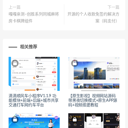
上一篇
下一篇
嘎嘎亲测–创胜系列同城麻将
开源的个人收款免签约解决方
房卡棋牌组件
案（码支付）
相关推荐
滴滴顺风车小程序V1.1.9 功
【原生影视】视频网站源码
能模块+前端+后端+城市共享
带黑夜切换模式+原生APP源
交通打车网约车平台
码+视频搭建教程