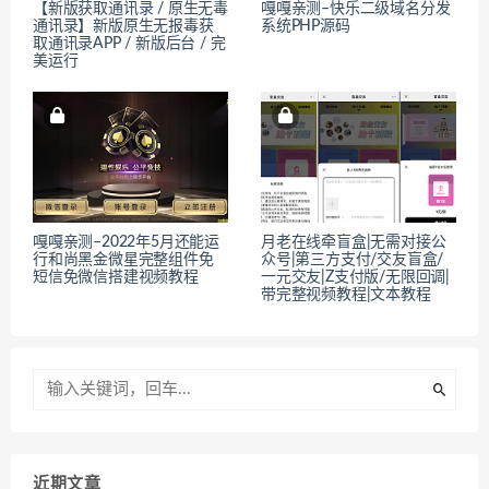
【新版获取通讯录 / 原生无毒
嘎嘎亲测–快乐二级域名分发
通讯录】新版原生无报毒获
系统PHP源码
取通讯录APP / 新版后台 / 完
美运行
嘎嘎亲测–2022年5月还能运
月老在线牵盲盒|无需对接公
行和尚黑金微星完整组件免
众号|第三方支付/交友盲盒/
短信免微信搭建视频教程
一元交友|Z支付版/无限回调|
带完整视频教程|文本教程
近期文章