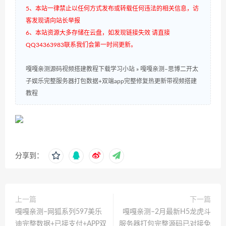
5、本站一律禁止以任何方式发布或转载任何违法的相关信息，访
客发现请向站长举报
6、本站资源大多存储在云盘，如发现链接失效 请直接
QQ34363983联系我们会第一时间更新。
嘎嘎亲测源码视频搭建教程下载学习小站
»
嘎嘎亲测–思博二开太
子娱乐完整服务器打包数据+双端app完整修复热更新带视频搭建
教程
分享到：
上一篇
下一篇
嘎嘎亲测–网狐系列597美乐
嘎嘎亲测–2月最新H5龙虎斗
迪完整数据+已接支付+APP双
服务器打包完整源码已对接免