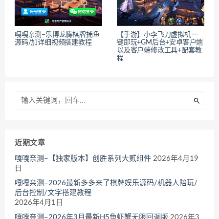
嘎嘎亲测–乐博龙腾棋牌捕鱼
【手游】小李飞刀虚拟机一
源码/加详细视频搭建教程
键即玩+GM后台+安卓客户端
以及客户端修改工具+配套教
程
近期文章
嘎嘎亲测–【独家版本】创胜系列大贰组件
2026年4月19
日
嘎嘎亲测–2026最新多多来了棋牌娱乐源码/机器人陪玩/
后台控制/文字搭建教程
2026年4月1日
嘎嘎亲测–2026年3月最新H5鱼虾蟹无限回调版
2026年3