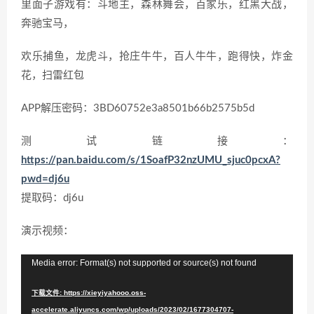
里面子游戏有：斗地主，森林舞会，百家乐，红黑大战，
奔驰宝马，
欢乐捕鱼，龙虎斗，抢庄牛牛，百人牛牛，跑得快，炸金
花，扫雷红包
APP解压密码：3BD60752e3a8501b66b2575b5d
测试链接：
https://pan.baidu.com/s/1SoafP32nzUMU_sjuc0pcxA?
pwd=dj6u
提取码：dj6u
网站后台
演示视频：
视
Media error: Format(s) not supported or source(s) not found
频
下载文件: https://xieyiyahooo.oss-
播
accelerate.aliyuncs.com/wp/uploads/2023/02/1677304707-
放