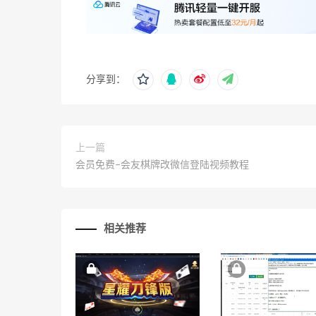
分享到：
上一篇
会员免费–会友棋牌改微信登陆视频教程
相关推荐