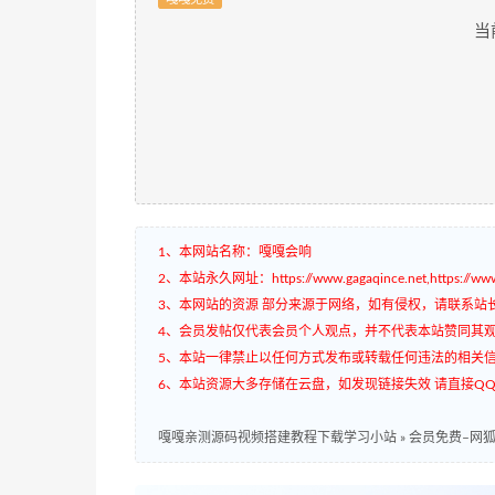
当
1、本网站名称：嘎嘎会响
2、本站永久网址：https://www.gagaqince.net,https://www.
3、本网站的资源 部分来源于网络，如有侵权，请联系站
4、会员发帖仅代表会员个人观点，并不代表本站赞同其
5、本站一律禁止以任何方式发布或转载任何违法的相关
6、本站资源大多存储在云盘，如发现链接失效 请直接QQ3
嘎嘎亲测源码视频搭建教程下载学习小站
»
会员免费–网