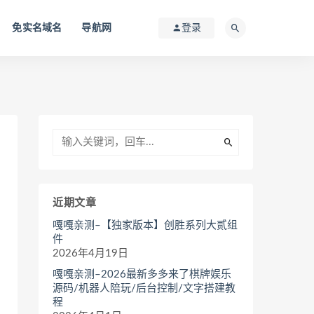
免实名域名
导航网
登录
近期文章
嘎嘎亲测–【独家版本】创胜系列大贰组
件
2026年4月19日
嘎嘎亲测–2026最新多多来了棋牌娱乐
源码/机器人陪玩/后台控制/文字搭建教
程