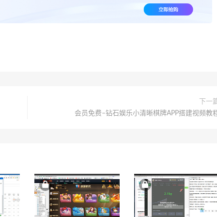
下一
会员免费–钻石娱乐小清晰棋牌APP搭建视频教