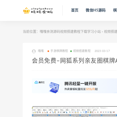
首页
微信H5源码
棋
当前位置：
嘎嘎亲测源码视频搭建教程下载学习小站
视频搭
>
嘎嘎
手游棋牌教程
视频搭建教程
2023-03-17
会员免费–网狐系列亲友圈棋牌