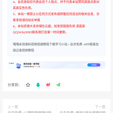
4、会员发帖仅代表会员个人观点，并不代表本站赞同其观点和对
其真实性负责。
5、本站一律禁止以任何方式发布或转载任何违法的相关信息，访
客发现请向站长举报
6、本站资源大多存储在云盘，如发现链接失效 请直接
QQ34363983联系我们会第一时间更新。
嘎嘎亲测源码视频搭建教程下载学习小站
»
会员免费–APP报毒加
固过毒视频教程
分享到：
上一篇
下一篇