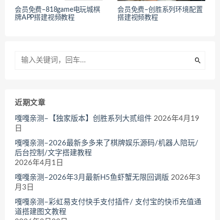
会员免费–818game电玩城棋
会员免费–创胜系列环境配置
牌APP搭建视频教程
搭建视频教程
近期文章
嘎嘎亲测–【独家版本】创胜系列大贰组件
2026年4月19
日
嘎嘎亲测–2026最新多多来了棋牌娱乐源码/机器人陪玩/
后台控制/文字搭建教程
2026年4月1日
嘎嘎亲测–2026年3月最新H5鱼虾蟹无限回调版
2026年3
月3日
嘎嘎亲测–彩虹易支付快手支付插件/ 支付宝的快币充值通
道搭建图文教程