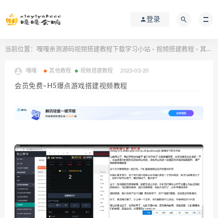
登录
当前位置：
嘎嘎亲测源码视频搭建教程下载学习小站
视频搭建教程
其他教程
>
>
嘎嘎
其他教程
视频搭建教程
2023-03-20
会员免费–H5爆点游戏搭建视频教程