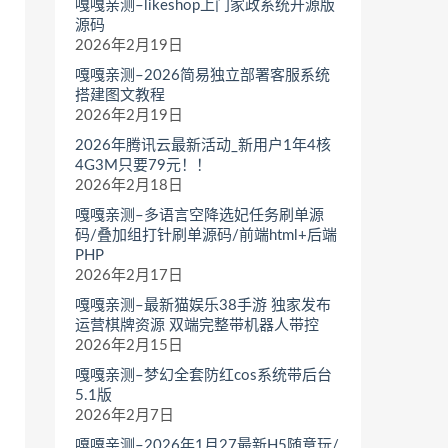
嘎嘎亲测–likeshop上门家政系统开源版
源码
2026年2月19日
嘎嘎亲测–2026简易独立部署客服系统
搭建图文教程
2026年2月19日
2026年腾讯云最新活动_新用户1年4核
4G3M只要79元！！
2026年2月18日
嘎嘎亲测–多语言空降选妃任务刷单源
码/叠加组打针刷单源码/前端html+后端
PHP
2026年2月17日
嘎嘎亲测–最新猫娱乐38手游 独家发布
运营棋牌资源 双端完整带机器人带控
2026年2月15日
嘎嘎亲测–梦幻全套防红cos系统带后台
5.1版
2026年2月7日
嘎嘎亲测–2026年1月27最新H5随意玩/