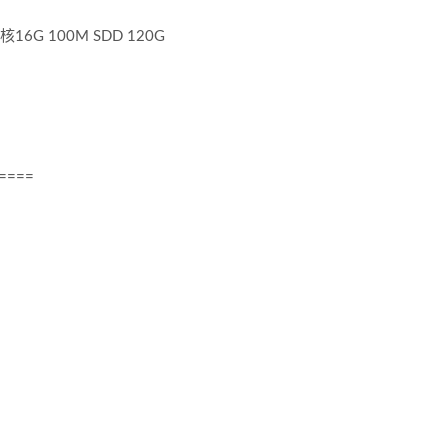
16G 100M SDD 120G
====