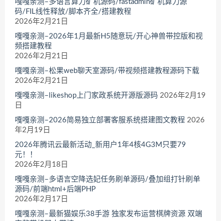
嘎嘎亲测–多语言算力矿机源码/fastadmin矿机算力源
码/FIL线性释放/脚本齐全/搭建教程
2026年2月21日
嘎嘎亲测–2026年1月最新H5随意玩/开心神兽带控版和视
频搭建教程
2026年2月21日
嘎嘎亲测–松果web聊天室源码/带视频搭建教程源码下载
2026年2月21日
嘎嘎亲测–likeshop上门家政系统开源版源码
2026年2月19
日
嘎嘎亲测–2026简易独立部署客服系统搭建图文教程
2026
年2月19日
2026年腾讯云最新活动_新用户1年4核4G3M只要79
元！！
2026年2月18日
嘎嘎亲测–多语言空降选妃任务刷单源码/叠加组打针刷单
源码/前端html+后端PHP
2026年2月17日
嘎嘎亲测–最新猫娱乐38手游 独家发布运营棋牌资源 双端