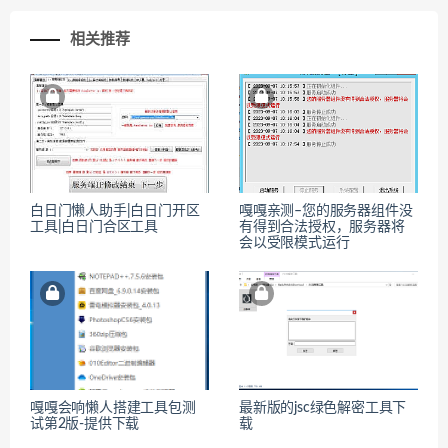
相关推荐
白日门懒人助手|白日门开区
嘎嘎亲测–您的服务器组件没
工具|白日门合区工具
有得到合法授权，服务器将
会以受限模式运行
嘎嘎会响懒人搭建工具包测
最新版的jsc绿色解密工具下
试第2版-提供下载
载