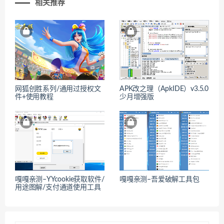
相关推荐
网狐创胜系列/通用过授权文
APK改之理（ApkIDE）v3.5.0
件+使用教程
少月增强版
嘎嘎亲测–YYcookie获取软件/
嘎嘎亲测–吾爱破解工具包
用途图解/支付通道使用工具