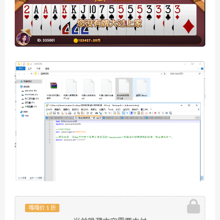
嘎嘎价 1 折