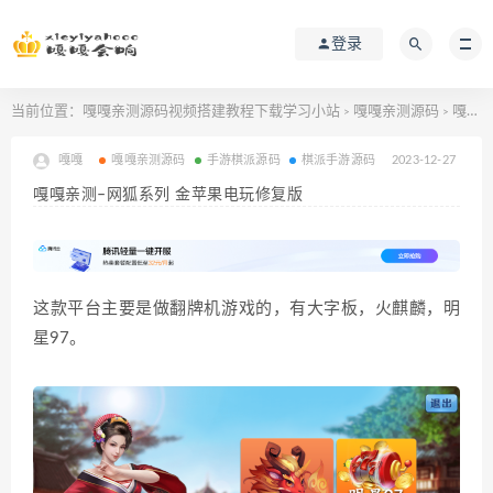
登录
当前位置：
嘎嘎亲测源码视频搭建教程下载学习小站
嘎嘎亲测源码
嘎嘎亲测–网狐系列 金苹果电玩修复版
>
>
嘎嘎
嘎嘎亲测源码
手游棋派源码
棋派手游源码
2023-12-27
嘎嘎亲测–网狐系列 金苹果电玩修复版
这款平台主要是做翻牌机游戏的，有大字板，火麒麟，明
星97。