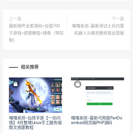
上一篇
下一篇
最新情怀全套源码+全国700
嘎嘎亲测–最新测试士兵扫雷
子游戏+搭建教程+镜像（带控
机器人头像完整修复运营版
制）
相关推荐
嘎嘎亲测–仙侠手游【一剑问
嘎嘎亲测–最新可用版PanDo
情】4月整理Linux手工服务端
wnload网页端PHP源码
图文搭建教程