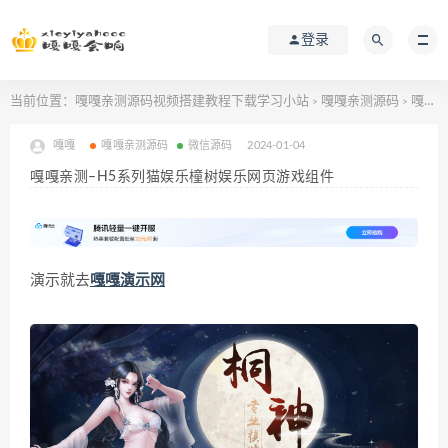
登录
当前位置：
嘎嘎亲测源码视频搭建教程下载学习小站
嘎嘎亲测源码
嘎嘎亲测–H5系列猫娱乐橦树娱乐网页游戏组件
>
>
嘎嘎
嘎嘎亲测源码
微信源码
2024-01-04
嘎嘎亲测–H5系列猫娱乐橦树娱乐网页游戏组件
演示就去
嘎嘎演示网