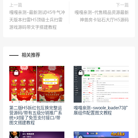
上一篇
下一篇
嘎嘎亲测–最新测试H5牛气冲
嘎嘎亲测–代售精品资源最新
天版本扫雷H5顶级士兵扫雷
神兽房卡钻石大厅H5源码
游戏源码带文字搭建教程
相关推荐
第二版H5拆红包互换完整运
嘎嘎亲测–swoole_loader73扩
营源码/带有五级分销推广系
展组件配置图文教程
统+对接了免签支付接口/带
图文搭建教程