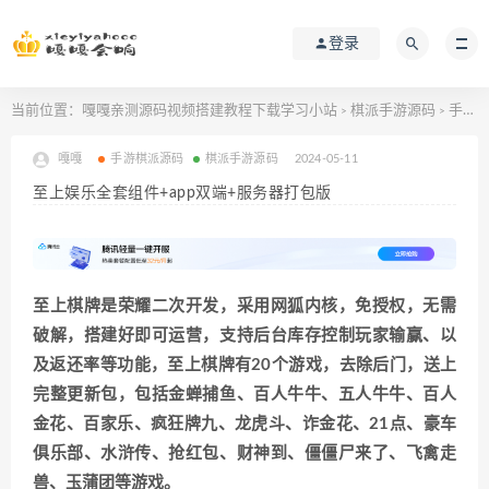
登录
当前位置：
嘎嘎亲测源码视频搭建教程下载学习小站
棋派手游源码
手游棋派源码
>
>
嘎嘎
手游棋派源码
棋派手游源码
2024-05-11
至上娱乐全套组件+app双端+服务器打包版
至上棋牌是荣耀二次开发，采用网狐内核，免授权，无需
破解，搭建好即可运营，支持后台库存控制玩家输赢、以
及返还率等功能，至上棋牌有20个游戏，去除后门，送上
完整更新包，包括金蝉捕鱼、百人牛牛、五人牛牛、百人
金花、百家乐、疯狂牌九、龙虎斗、诈金花、21点、豪车
俱乐部、水浒传、抢红包、财神到、僵僵尸来了、飞禽走
兽、玉蒲团等游戏。