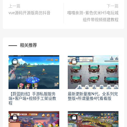
上一篇
下一篇
vue源码开源版高仿抖音
嘎嘎亲测–紫色优米H5电玩城
组件带视频搭建教程
相关推荐
【蔚蓝航线】手游私服服务
最新更新量推N代，全系列完
端+客户端+视频手工架设教
整版+所谓量推4代看看版
程