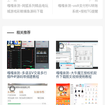
上一篇
下一篇
嘎嘎亲测–网狐系列精品电玩
嘎嘎亲测–usdt支付秒U转账
城游戏彩鲸捕鱼源码下载
系统+授权TG提醒
相关推荐
嘎嘎亲测–多语言V交易多行
嘎嘎亲测–大牛魔王授权机软
情PHP源码带搭建教程
件下载图文视频使用教程