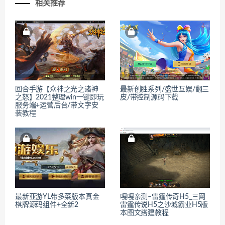
相关推荐
回合手游【众神之光之诸神
最新创胜系列/盛世互娱/翻三
之怒】2021整理win一键即玩
皮/带控制源码下载
服务端+运营后台/带文字安
装教程
最新亚游YL带多菜版本真金
嘎嘎亲测–雷霆传奇H5_三网
棋牌源码组件+全新2
雷霆传说H5之沙城霸业H5版
本图文搭建教程