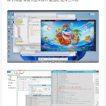
棋 打地鼠 零食大乱斗双人 星战纪 乱斗二人场