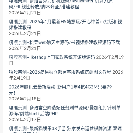
嘎嘎亲测–多语言算力矿机源码/fastadmin矿机算力源
码/FIL线性释放/脚本齐全/搭建教程
2026年2月21日
嘎嘎亲测–2026年1月最新H5随意玩/开心神兽带控版和视
频搭建教程
2026年2月21日
嘎嘎亲测–松果web聊天室源码/带视频搭建教程源码下载
2026年2月21日
嘎嘎亲测–likeshop上门家政系统开源版源码
2026年2月19
日
嘎嘎亲测–2026简易独立部署客服系统搭建图文教程
2026
年2月19日
2026年腾讯云最新活动_新用户1年4核4G3M只要79
元！！
2026年2月18日
嘎嘎亲测–多语言空降选妃任务刷单源码/叠加组打针刷单
源码/前端html+后端PHP
2026年2月17日
嘎嘎亲测–最新猫娱乐38手游 独家发布运营棋牌资源 双端