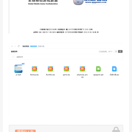
嘎嘎价 1 折