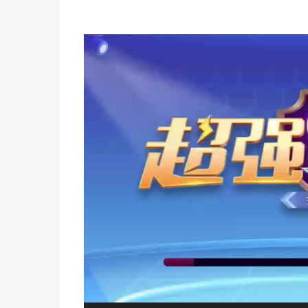
视
频
播
放
器