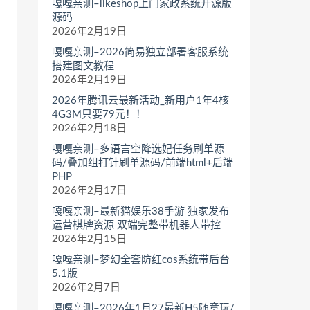
嘎嘎亲测–likeshop上门家政系统开源版
源码
2026年2月19日
嘎嘎亲测–2026简易独立部署客服系统
搭建图文教程
2026年2月19日
2026年腾讯云最新活动_新用户1年4核
4G3M只要79元！！
2026年2月18日
嘎嘎亲测–多语言空降选妃任务刷单源
码/叠加组打针刷单源码/前端html+后端
PHP
2026年2月17日
嘎嘎亲测–最新猫娱乐38手游 独家发布
运营棋牌资源 双端完整带机器人带控
2026年2月15日
嘎嘎亲测–梦幻全套防红cos系统带后台
5.1版
2026年2月7日
嘎嘎亲测–2026年1月27最新H5随意玩/