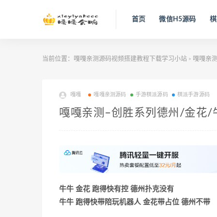
首页
微信H5源码
棋
当前位置：
嘎嘎亲测源码视频搭建教程下载学习小站
嘎嘎亲
>
嘎嘎
嘎嘎亲测源码
手游棋派源码
棋派手游源码
嘎嘎亲测–创胜系列德州/金花
牛牛 金花 跑得快有控 德州扑克没有
牛牛 跑得快带陪玩机器人 金花带占位 德州不带