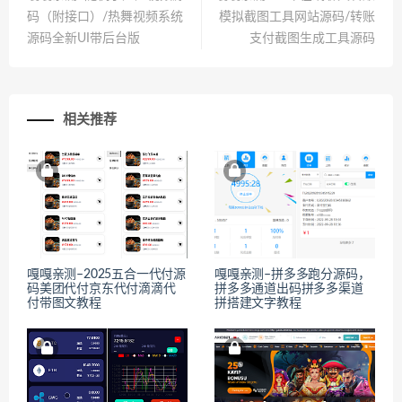
码（附接口）/热舞视频系统
模拟截图工具网站源码/转账
源码全新UI带后台版
支付截图生成工具源码
相关推荐
嘎嘎亲测–2025五合一代付源
嘎嘎亲测–拼多多跑分源码，
码美团代付京东代付滴滴代
拼多多通道出码拼多多渠道
付带图文教程
拼搭建文字教程