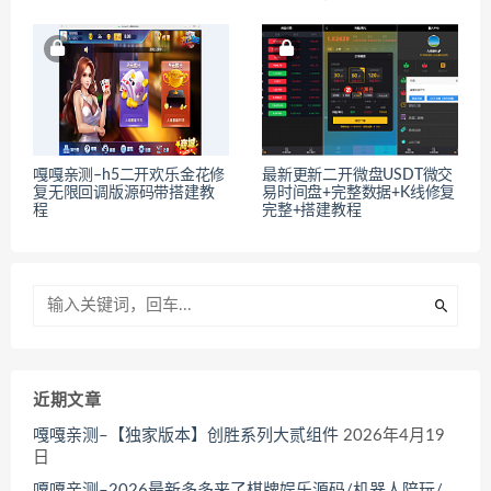
嘎嘎亲测–h5二开欢乐金花修
最新更新二开微盘USDT微交
复无限回调版源码带搭建教
易时间盘+完整数据+K线修复
程
完整+搭建教程
近期文章
嘎嘎亲测–【独家版本】创胜系列大贰组件
2026年4月19
日
嘎嘎亲测–2026最新多多来了棋牌娱乐源码/机器人陪玩/