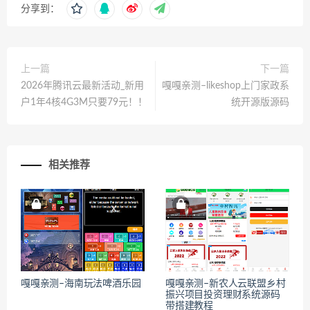
分享到：
上一篇
下一篇
2026年腾讯云最新活动_新用
嘎嘎亲测–likeshop上门家政系
户1年4核4G3M只要79元！！
统开源版源码
相关推荐
嘎嘎亲测–海南玩法啤酒乐园
嘎嘎亲测–新农人云联盟乡村
振兴项目投资理财系统源码
带搭建教程