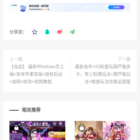
分享到：
上一篇
下一篇
【龙武】 最新Windows手工
最新发布-H5新爱玩葫芦鱼房
端+安卓苹果双端+授权后台
卡，带三粒嚼玩法+葫芦鱼玩
+官网+修改+视频教程
法+暗堡玩法完美运营版
相关推荐