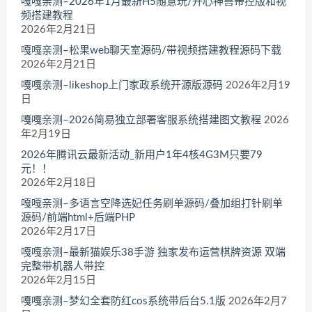
嘎嘎亲测–2026年1月最新H5随意玩/开心神兽带控版和视
频搭建教程
2026年2月21日
嘎嘎亲测–松果web聊天室源码/带视频搭建教程源码下载
2026年2月21日
嘎嘎亲测–likeshop上门家政系统开源版源码
2026年2月19
日
嘎嘎亲测–2026简易独立部署客服系统搭建图文教程
2026
年2月19日
2026年腾讯云最新活动_新用户1年4核4G3M只要79
元！！
2026年2月18日
嘎嘎亲测–多语言空降选妃任务刷单源码/叠加组打针刷单
源码/前端html+后端PHP
2026年2月17日
嘎嘎亲测–最新猫娱乐38手游 独家发布运营棋牌资源 双端
完整带机器人带控
2026年2月15日
嘎嘎亲测–梦幻全套防红cos系统带后台5.1版
2026年2月7