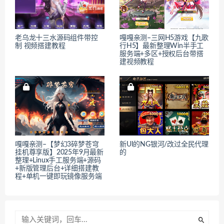
老乌龙十三水源码组件带控
嘎嘎亲测–三网H5游戏【九歌
制 视频搭建教程
行H5】最新整理Win半手工
服务端+多区+授权后台带搭
建视频教程
嘎嘎亲测–【梦幻3碎梦苍穹
新UI的NG银河/改过全民代理
挂机尊享版】2025年9月最新
的
整理+Linux手工服务端+源码
+新版管理后台+详细搭建教
程+单机一键即玩镜像服务端