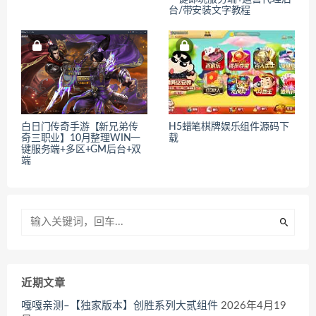
台/带安装文字教程
白日门传奇手游【新兄弟传
H5蜡笔棋牌娱乐组件源码下
奇三职业】10月整理WIN一
载
键服务端+多区+GM后台+双
端
近期文章
嘎嘎亲测–【独家版本】创胜系列大贰组件
2026年4月19