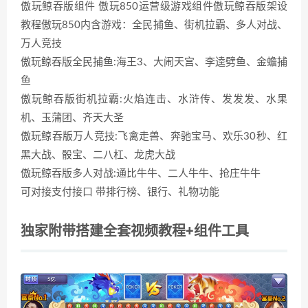
傲玩鲸吞版组件 傲玩850运营级游戏组件傲玩鲸吞版架设
教程傲玩850内含游戏：全民捕鱼、街机拉霸、多人对战、
万人竞技
傲玩鲸吞版全民捕鱼:海王3、大闹天宫、李逵劈鱼、金蟾捕
鱼
傲玩鲸吞版街机拉霸:火焰连击、水浒传、发发发、水果
机、玉蒲团、齐天大圣
傲玩鲸吞版万人竞技:飞禽走兽、奔驰宝马、欢乐30秒、红
黑大战、骰宝、二八杠、龙虎大战
傲玩鲸吞版多人对战:通比牛牛、二人牛牛、抢庄牛牛
可对接支付接口 带排行榜、银行、礼物功能
独家附带搭建全套视频教程+组件工具