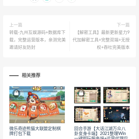
上一篇
下一篇
转载-九州互娱源码+数据库下
【解密工具】最新更新星力9
载，完整运营版本，亲测完美
代加解密工具+完整双端+无授
邀请好友防封
权+吞吐完美版本
相关推荐
微乐奇迹熊猫大联盟定制棋
回合手游【大话江湖万众八
牌打包下载
卦变身卡端】2021整理Win
一键即玩服务端+运营代理后