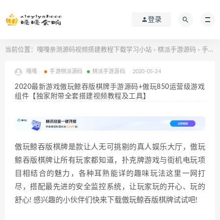
登录
当前位置：
嘎嘎亲测源码视频搭建教程下载学习小站
棋派手游源码
手游棋派源码
>
>
嘎嘎
手游棋派源码
棋派手游源码
2020-05-24
2020最新游戏傲玩鲸吞版棋牌手游源码+傲玩850运营级游戏
组件【独家附带全套搭建视频教程及工具】
傲玩鲸吞版棋牌是款让人无可挑剔的真人娱乐大厅，傲玩
鲸吞版棋牌让所有玩家都知道，扑克牌游戏与街机电玩项
目相结合的魅力，各种耳熟能详的趣味玩法这里一网打
尽，搭配最先进的安全监控系统，让玩家玩的开心、玩的
舒心! 感兴趣的小伙伴们快来下载傲玩鲸吞版棋牌试试吧!