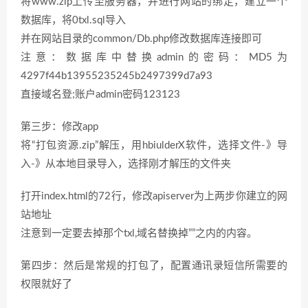
将www.zip上传至服务器，并进行网站的绑定，建立一个
数据库，将0txl.sql导入
并在网站目录的common/Db.php修改数据库连接即可
注意：数据库中替换admin的密码：MD5为
4297f44b13955235245b2497399d7a93
直接域名登;账户admin密码123123
第三步：修改app
将“打包资源.zip”解压，用hbiulderX软件，选择文件-》导
入-》从本地目录导入，选择刚才解压的文件夹
打开index.html的72行，修改apiserver为上两步你建立的网
站地址
注意到一定要去掉那个txl,域名替换掉””之内的内容。
第四步：然后是常规的打包了，配置通讯录短信所需要的
权限就好了