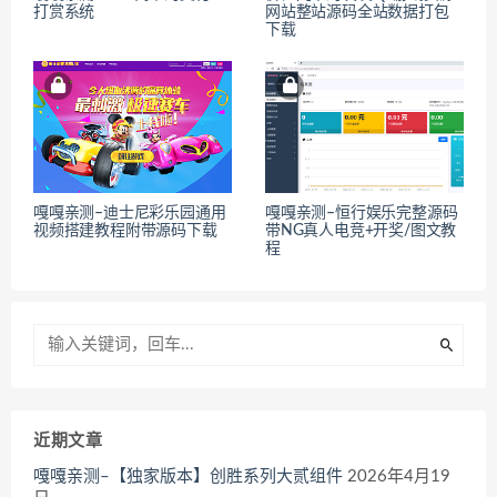
打赏系统
网站整站源码全站数据打包
下载
嘎嘎亲测–迪士尼彩乐园通用
嘎嘎亲测–恒行娱乐完整源码
视频搭建教程附带源码下载
带NG真人电竞+开奖/图文教
程
近期文章
嘎嘎亲测–【独家版本】创胜系列大贰组件
2026年4月19