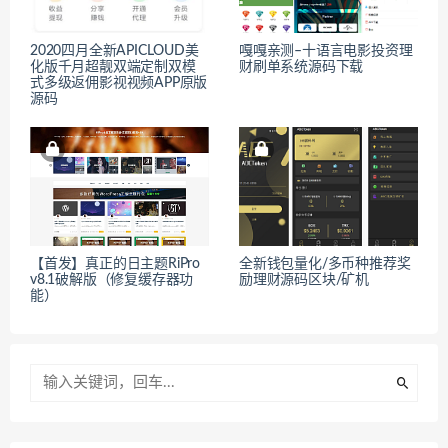
2020四月全新APICLOUD美
嘎嘎亲测–十语言电影投资理
化版千月超靓双端定制双模
财刷单系统源码下载
式多级返佣影视视频APP原版
源码
【首发】真正的日主题RiPro
全新钱包量化/多币种推荐奖
v8.1破解版（修复缓存器功
励理财源码区块/矿机
能）