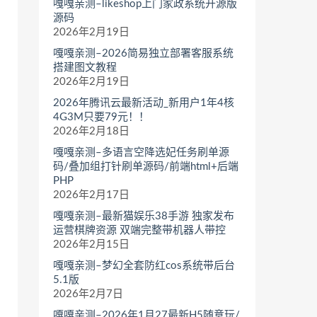
嘎嘎亲测–likeshop上门家政系统开源版
源码
2026年2月19日
嘎嘎亲测–2026简易独立部署客服系统
搭建图文教程
2026年2月19日
2026年腾讯云最新活动_新用户1年4核
4G3M只要79元！！
2026年2月18日
嘎嘎亲测–多语言空降选妃任务刷单源
码/叠加组打针刷单源码/前端html+后端
PHP
2026年2月17日
嘎嘎亲测–最新猫娱乐38手游 独家发布
运营棋牌资源 双端完整带机器人带控
2026年2月15日
嘎嘎亲测–梦幻全套防红cos系统带后台
5.1版
2026年2月7日
嘎嘎亲测–2026年1月27最新H5随意玩/