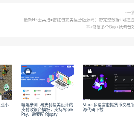
下一
最新H5士兵扫●雷红包完美运营版源码：带完整数据+可控胜
率+修复多个Bug+抢包音
职业小
嘎嘎亲测–易支付精美设计的
Vexus多语言虚拟货币交易
支付收银台模板，支持Apple
源代码下载
Pay，需要配合jspay