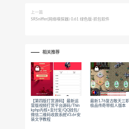
上一篇
SRSniffer(网络嗅探器) 0.61 绿色版-抓包软件
相关推荐
【第四版打赏源码】最新运
最新1.76复古敬天三
营版视频打赏平台源码/Thin
极品传奇带假人版本
kphp内核+支付宝/QQ钱包/
微信二维码收款系统V3.6+安
装文字教程