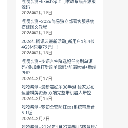
嘎嘎亲测–likeshop上门家政系统开源版
源码
2026年2月19日
嘎嘎亲测–2026简易独立部署客服系统
搭建图文教程
2026年2月19日
2026年腾讯云最新活动_新用户1年4核
4G3M只要79元！！
2026年2月18日
嘎嘎亲测–多语言空降选妃任务刷单源
码/叠加组打针刷单源码/前端html+后端
PHP
2026年2月17日
嘎嘎亲测–最新猫娱乐38手游 独家发布
运营棋牌资源 双端完整带机器人带控
2026年2月15日
嘎嘎亲测–梦幻全套防红cos系统带后台
5.1版
2026年2月7日
嘎嘎亲测–2026年1月27最新H5随意玩/