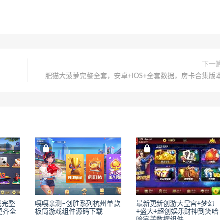
下一
肥猫大菠萝完整全套，安卓+IOS+全套数据，房卡合集版
戏完整
嘎嘎亲测–创胜系列杭州单款
最新更新创游大皇宫+梦幻
更齐全
板筒游戏组件源码下载
+盛大+超创娱乐财神到笑哈
哈完美数据组件