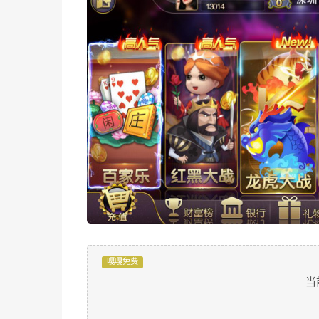
嘎嘎免费
当