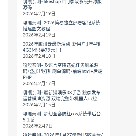
嘎嘎亲测–likeshop上门家政系统开源版
源码
2026年2月19日
嘎嘎亲测–2026简易独立部署客服系统
搭建图文教程
2026年2月19日
2026年腾讯云最新活动_新用户1年4核
4G3M只要79元！！
2026年2月18日
嘎嘎亲测–多语言空降选妃任务刷单源
码/叠加组打针刷单源码/前端html+后端
PHP
2026年2月17日
嘎嘎亲测–最新猫娱乐38手游 独家发布
运营棋牌资源 双端完整带机器人带控
2026年2月15日
嘎嘎亲测–梦幻全套防红cos系统带后台
5.1版
2026年2月7日
嘎嘎亲测–2026年1月27最新H5随意玩/