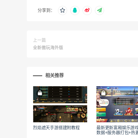
分享到：
上一篇
全新傲玩海外版
相关推荐
烈焰遮天手游搭建附教程
最新更新富厢娱乐游
数据+服务器打包+热