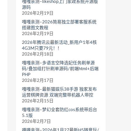
嘎嘎亲测–likeshop上门家政系统开源版
源码
2026年2月19日
嘎嘎亲测–2026简易独立部署客服系统
搭建图文教程
2026年2月19日
2026年腾讯云最新活动_新用户1年4核
4G3M只要79元！！
2026年2月18日
嘎嘎亲测–多语言空降选妃任务刷单源
码/叠加组打针刷单源码/前端html+后端
PHP
2026年2月17日
嘎嘎亲测–最新猫娱乐38手游 独家发布
运营棋牌资源 双端完整带机器人带控
2026年2月15日
嘎嘎亲测–梦幻全套防红cos系统带后台
5.1版
2026年2月7日
嘎嘎亲测–2026年1月27最新H5随意玩/