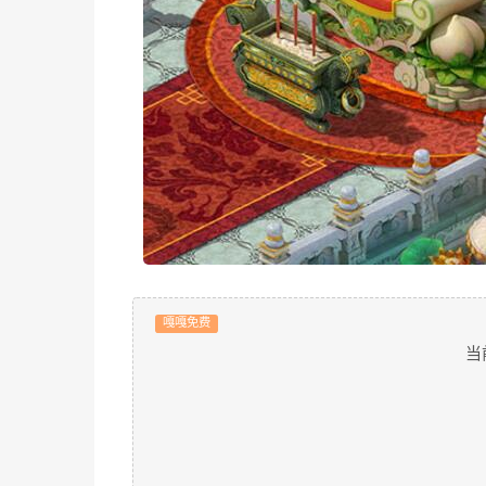
嘎嘎免费
当