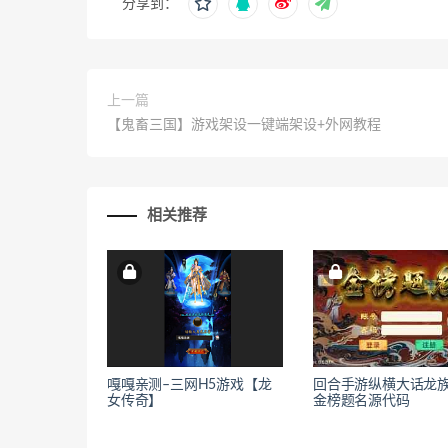
分享到：
上一篇
【鬼畜三国】游戏架设一键端架设+外网教程
相关推荐
嘎嘎亲测–三网H5游戏【龙
回合手游纵横大话龙
女传奇】
金榜题名源代码