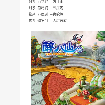
封系 百花谷 —方寸山
封系 孤鸣涧 —五庄观
物系 万魔渊 —狮驼岭
物系 修罗门 —大唐官府