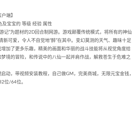
客户端】
及宝宝的 等级 经验 属性
东游记”为题材的2D回合制网游。游戏颠覆传统模式，将所有的神仙
常清新可爱，令人不自觉地“醉”在其中。变幻莫测的天气、趣味十足
戏增加了更多乐趣，精美的画面和华丽的战斗技能将从视觉角度给
如梦境的冒险，和传说中的八仙一起并肩作战，解救苍生于危难之
键启动，带视频安装教程，自己做GM，完美商城，无限元宝金钱，
32位/64位。