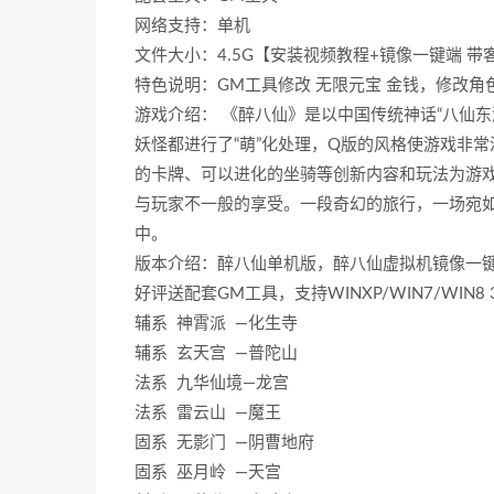
网络支持：单机
文件大小：4.5G【安装视频教程+镜像一键端 带
特色说明：GM工具修改 无限元宝 金钱，修改角色
游戏介绍： 《醉八仙》是以中国传统神话“八仙
妖怪都进行了“萌”化处理，Q版的风格使游戏非
的卡牌、可以进化的坐骑等创新内容和玩法为游
与玩家不一般的享受。一段奇幻的旅行，一场宛
中。
版本介绍：醉八仙单机版，醉八仙虚拟机镜像一
好评送配套GM工具，支持WINXP/WIN7/WIN8 
辅系 神霄派 —化生寺
辅系 玄天宫 —普陀山
法系 九华仙境—龙宫
法系 雷云山 —魔王
固系 无影门 —阴曹地府
固系 巫月岭 —天宫