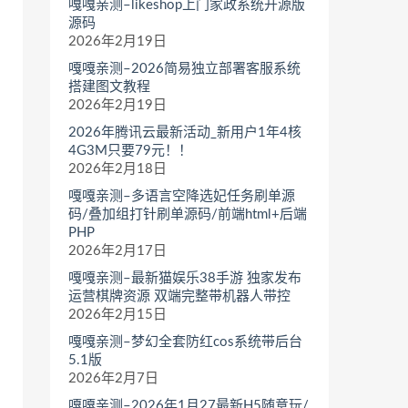
嘎嘎亲测–likeshop上门家政系统开源版
源码
2026年2月19日
嘎嘎亲测–2026简易独立部署客服系统
搭建图文教程
2026年2月19日
2026年腾讯云最新活动_新用户1年4核
4G3M只要79元！！
2026年2月18日
嘎嘎亲测–多语言空降选妃任务刷单源
码/叠加组打针刷单源码/前端html+后端
PHP
2026年2月17日
嘎嘎亲测–最新猫娱乐38手游 独家发布
运营棋牌资源 双端完整带机器人带控
2026年2月15日
嘎嘎亲测–梦幻全套防红cos系统带后台
5.1版
2026年2月7日
嘎嘎亲测–2026年1月27最新H5随意玩/