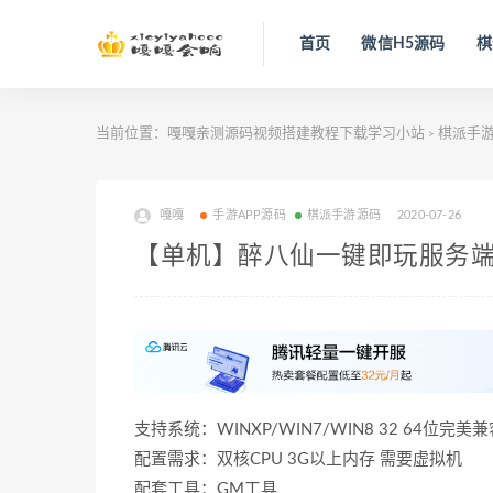
首页
微信H5源码
棋
当前位置：
嘎嘎亲测源码视频搭建教程下载学习小站
棋派手
>
嘎嘎
手游APP源码
棋派手游源码
2020-07-26
【单机】醉八仙一键即玩服务端
支持系统：WINXP/WIN7/WIN8 32 64位完美
配置需求：双核CPU 3G以上内存 需要虚拟机
配套工具：GM工具