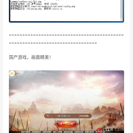
===========================================
=================================
国产游戏，画面精美！