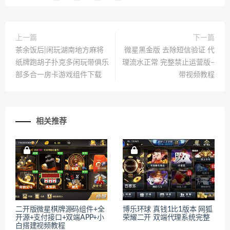
上一篇
下一篇
茶余饭后|闲玩湖南地方麻将
微星黑金版 去除短信验证 代
纸牌跑胡子扑克多闲玩带俱乐
理流水正常 完整禁止运营版–
部多合一房卡游戏组件下载
带视频教程
相关推荐
二开版微星棋牌源码组件+全
博乐环球 真钱1比1版本 网狐
开源+支付接口+双端APP+小
荣耀二开 双端代理系统完整
白搭建视频教程