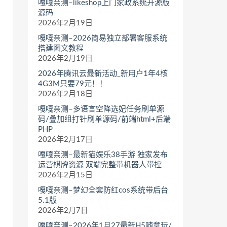
嘎嘎亲测–likeshop上门家政系统开源版
源码
2026年2月19日
嘎嘎亲测–2026简易独立部署客服系统
搭建图文教程
2026年2月19日
2026年腾讯云最新活动_新用户1年4核
4G3M只要79元！！
2026年2月18日
嘎嘎亲测–多语言空降选妃任务刷单源
码/叠加组打针刷单源码/前端html+后端
PHP
2026年2月17日
嘎嘎亲测–最新猫娱乐38手游 独家发布
运营棋牌资源 双端完整带机器人带控
2026年2月15日
嘎嘎亲测–梦幻全套防红cos系统带后台
5.1版
2026年2月7日
嘎嘎亲测–2026年1月27最新H5随意玩/