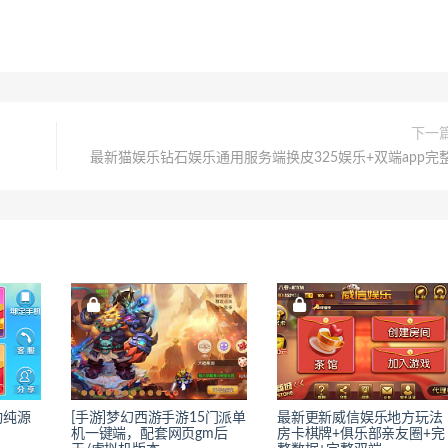
下一
最新猫娱乐钻石娱乐通用服务端换皮325娱乐+双端app完
动纯源
[手游]梦幻西游手游15门派单
最新更新威信娱乐地方玩法
机一键端，配套网页gm后
房卡棋牌+俱乐部亲友圈+完