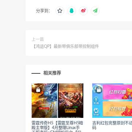
分享到：
上一篇
【鸿运QP】最新带俱乐部带控制组件
相关推荐
雷霆传奇H5【雷霆至尊H5暗
吉利红包完整原封不
殿主宰版】4月整理Linux手
码