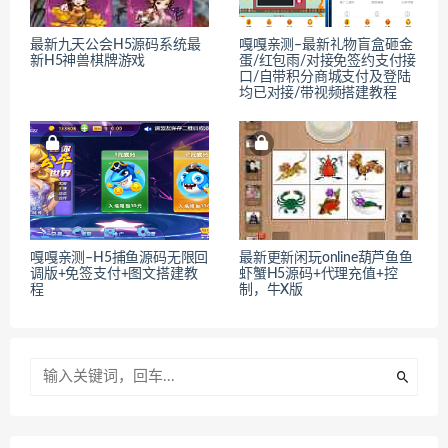
最新九天公会H5源码系统最
嘎嘎亲测–最新礼物盲盒砸金
新H5神兽棋牌游戏
蛋/红包雨/对接免签约支付接
口/自带积分商城支付及登陆
均已对接/带视频搭建教程
嘎嘎亲测–H5捕鱼源码无限回
最新更新闲玩online葫芦鱼鱼
调版+免签支付+图文搭建教
虾蟹H5源码+代理充值+控
程
制，牛X版