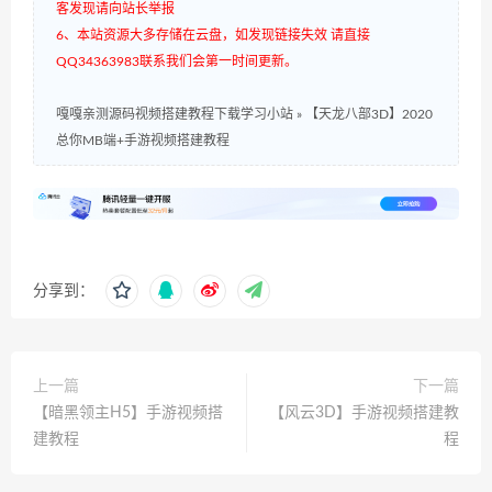
客发现请向站长举报
6、本站资源大多存储在云盘，如发现链接失效 请直接
QQ34363983联系我们会第一时间更新。
嘎嘎亲测源码视频搭建教程下载学习小站
»
【天龙八部3D】2020
总你MB端+手游视频搭建教程
分享到：
上一篇
下一篇
【暗黑领主H5】手游视频搭
【风云3D】手游视频搭建教
建教程
程