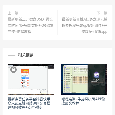
上一篇
下一篇
最新更新二开微盘USDT微交
最新更新黑桃A佳游龙瑞无授
易时间盘+完整数据+K线修复
权去授权完整qp娱乐组件+完
完整+搭建教程
整数据+双端app
相关推荐
最新点赞任务平台抖音快手
嘎嘎亲测–牛旋风棋牌APP修
众人帮点赞网站源码配套搭
改图文教程
建视频教程+支付对接