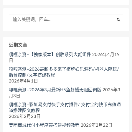
近期文章
嘎嘎亲测–【独家版本】创胜系列大贰组件
2026年4月19
日
嘎嘎亲测–2026最新多多来了棋牌娱乐源码/机器人陪玩/
后台控制/文字搭建教程
2026年4月1日
嘎嘎亲测–2026年3月最新H5鱼虾蟹无限回调版
2026年3
月3日
嘎嘎亲测–彩虹易支付快手支付插件/ 支付宝的快币充值通
道搭建图文教程
2026年2月23日
美团商城代付小程序带搭建视频教程
2026年2月22日