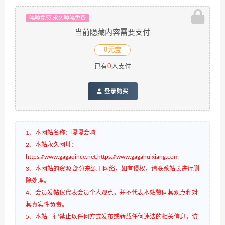
嘎嘎免费 永久嘎嘎免费
当前隐藏内容需要支付
8元宝
已有
0
人支付
登录购买
1、本网站名称：嘎嘎会响
2、本站永久网址：
https://www.gagaqince.net,https://www.gagahuixiang.com
3、本网站的资源 部分来源于网络，如有侵权，请联系站长进行删
除处理。
4、会员发帖仅代表会员个人观点，并不代表本站赞同其观点和对
其真实性负责。
5、本站一律禁止以任何方式发布或转载任何违法的相关信息，访