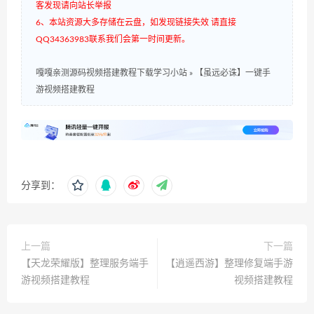
客发现请向站长举报
6、本站资源大多存储在云盘，如发现链接失效 请直接
QQ34363983联系我们会第一时间更新。
嘎嘎亲测源码视频搭建教程下载学习小站
»
【虽远必诛】一键手
游视频搭建教程
分享到：
上一篇
下一篇
【天龙荣耀版】整理服务端手
【逍遥西游】整理修复端手游
游视频搭建教程
视频搭建教程