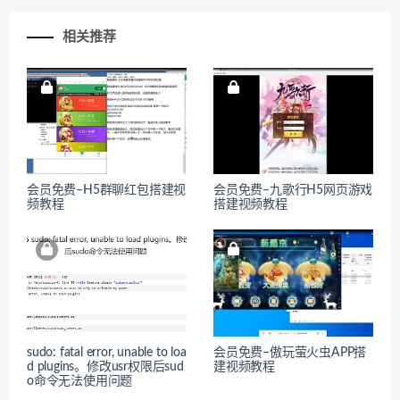
相关推荐
会员免费–H5群聊红包搭建视
会员免费–九歌行H5网页游戏
频教程
搭建视频教程
sudo: fatal error, unable to loa
会员免费–傲玩萤火虫APP搭
d plugins。修改usr权限后sud
建视频教程
o命令无法使用问题