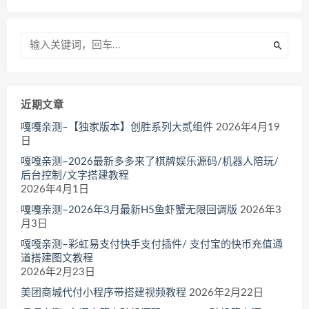
近期文章
嘎嘎亲测–【独家版本】创胜系列大贰组件
2026年4月19
日
嘎嘎亲测–2026最新多多来了棋牌娱乐源码/机器人陪玩/
后台控制/文字搭建教程
2026年4月1日
嘎嘎亲测–2026年3月最新H5鱼虾蟹无限回调版
2026年3
月3日
嘎嘎亲测–彩虹易支付快手支付插件/ 支付宝的快币充值通
道搭建图文教程
2026年2月23日
美团商城代付小程序带搭建视频教程
2026年2月22日