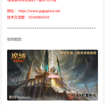
嘎嘎会响免费源码下载学习小站
网址： https://www.gagaqince.net
技术交流群：1034086924
==========================================
视频截图：