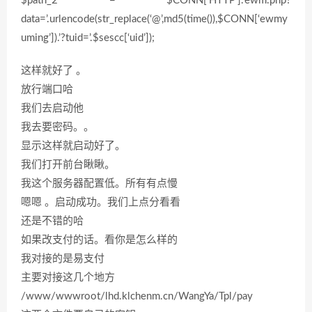
$path_2 = $CONN[‘HTTP’].’ewm.php?
data=’.urlencode(str_replace(‘@’,md5(time()),$CONN[‘ewmy
uming’]).’?tuid=’.$sescc[‘uid’]);
这样就好了 。
放行端口哈
我们去启动他
我去要密码。。
显示这样就启动好了。
我们打开前台瞅瞅。
我这个服务器配置低。所有有点慢
嗯嗯 。启动成功。我们上点分看看
还是不错的哈
如果改支付的话。看你是怎么样的
我对接的是易支付
主要对接这几个地方
/www/wwwroot/lhd.klchenm.cn/WangYa/Tpl/pay