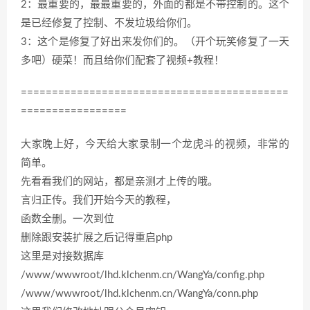
2：最重要的，最最重要的，外面的都是不带控制的。这个
是已经修复了控制、不发垃圾给你们。
3：这个是修复了好出来发你们的。（开个玩笑修复了一天
多吧）硬菜！而且给你们配套了视频+教程！
===========================================
=================
大家晚上好，今天给大家录制一个龙虎斗的视频，非常的
简单。
先看看我们的网站，都是亲测才上传的哦。
言归正传。我们开始今天的教程，
函数全删。一次到位
删除跟安装扩展之后记得重启php
这里是对接数据库
/www/wwwroot/lhd.klchenm.cn/WangYa/config.php
/www/wwwroot/lhd.klchenm.cn/WangYa/conn.php