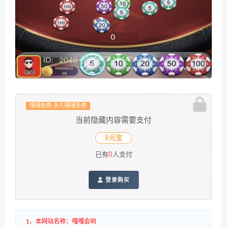
嘎嘎免费 永久嘎嘎免费
当前隐藏内容需要支付
8元宝
已有
0
人支付
登录购买
1、本网站名称：嘎嘎会响