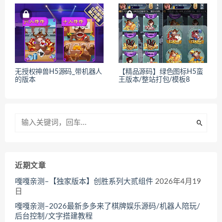
无授权神兽H5源码_带机器人
【精品源码】绿色图标H5蛮
的版本
王版本/整站打包/模板8
近期文章
嘎嘎亲测–【独家版本】创胜系列大贰组件
2026年4月19
日
嘎嘎亲测–2026最新多多来了棋牌娱乐源码/机器人陪玩/
后台控制/文字搭建教程